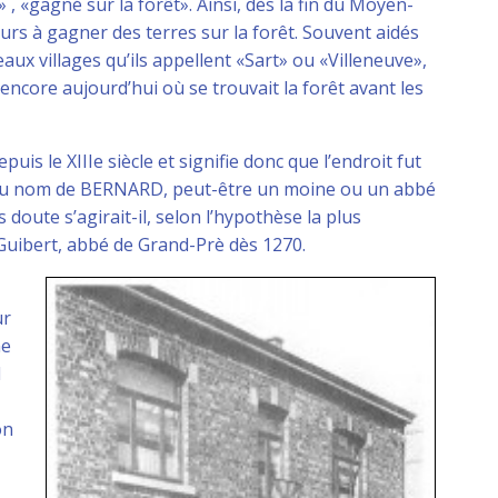
» , «gagné sur la forêt». Ainsi, dès la fin du Moyen-
urs à gagner des terres sur la forêt. Souvent aidés
ux villages qu’ils appellent «Sart» ou «Villeneuve»,
 encore aujourd’hui où se trouvait la forêt avant les
is le XIIIe siècle et signifie donc que l’endroit fut
 au nom de BERNARD, peut-être un moine ou un abbé
doute s’agirait-il, selon l’hypothèse la plus
Guibert, abbé de Grand-Prè dès 1270.
ur
me
l
on