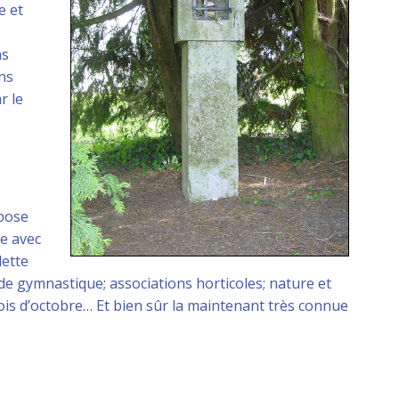
e et
ns
ons
r le
opose
re avec
lette
 de gymnastique; associations horticoles; nature et
mois d’octobre… Et bien sûr la maintenant très connue