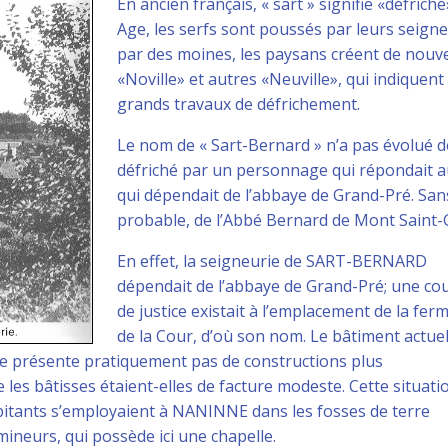
En ancien français, « sart » signifie «défriché
Age, les serfs sont poussés par leurs seigne
par des moines, les paysans créent de nouvea
«Noville» et autres «Neuville», qui indiquent
grands travaux de défrichement.
Le nom de « Sart-Bernard » n’a pas évolué depu
défriché par un personnage qui répondait
qui dépendait de l’abbaye de Grand-Pré. Sans 
probable, de l’Abbé Bernard de Mont Saint-
En effet, la seigneurie de SART-BERNARD
dépendait de l’abbaye de Grand-Pré; une co
de justice existait à l’emplacement de la fer
de la Cour, d’où son nom. Le bâtiment actue
e ne présente pratiquement pas de constructions plus
e les bâtisses étaient-elles de facture modeste. Cette situati
bitants s’employaient à NANINNE dans les fosses de terre
ineurs, qui possède ici une chapelle.