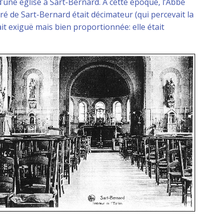
d’une église à Sart-Bernard. A cette époque, l’Abbé
uré de Sart-Bernard était décimateur (qui percevait la
tait exiguë mais bien proportionnée: elle était