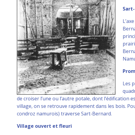
Sart
L’axe
Berna
princ
prair
Berna
Namur
Prom
Les p
quadr
de croiser l’une ou l’autre potale, dont l’édification e
village, on se retrouve rapidement dans les bois. Po
condroz namurois) traverse Sart-Bernard.
Village ouvert et fleuri