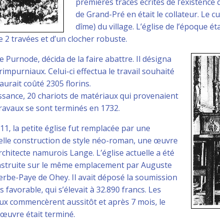
premières traces écrites de l’existence 
de Grand-Pré en était le collateur. Le c
dîme) du village. L’église de l’époque é
 2 travées et d’un clocher robuste.
e Purnode, décida de la faire abattre. Il désigna
mpurniaux. Celui-ci effectua le travail souhaité
 aurait coûté 2305 florins.
aissance, 20 chariots de matériaux qui provenaient
 travaux se sont terminés en 1732.
11, la petite église fut remplacée par une
lle construction de style néo-roman, une œuvre
architecte namurois Lange. L’église actuelle a été
struite sur le même emplacement par Auguste
rbe-Paye de Ohey. Il avait déposé la soumission
us favorable, qui s’élevait à 32.890 francs. Les
ux commencèrent aussitôt et après 7 mois, le
œuvre était terminé.