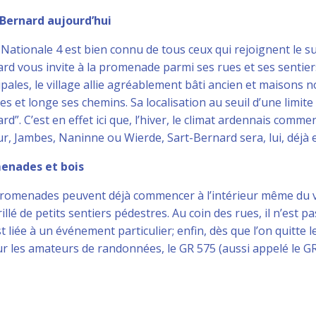
-Bernard aujourd’hui
 Nationale 4 est bien connu de tous ceux qui rejoignent le su
rd vous invite à la promenade parmi ses rues et ses sentiers.
ipales, le village allie agréablement bâti ancien et maisons
ies et longe ses chemins. Sa localisation au seuil d’une limite
rd”. C’est en effet ici que, l’hiver, le climat ardennais comme
, Jambes, Naninne ou Wierde, Sart-Bernard sera, lui, déjà 
enades et bois
romenades peuvent déjà commencer à l’intérieur même du vi
illé de petits sentiers pédestres. Au coin des rues, il n’est pa
st liée à un événement particulier; enfin, dès que l’on quitte l
ur les amateurs de randonnées, le GR 575 (aussi appelé le G