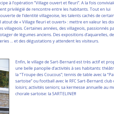
e à l’opération ”Village ouvert et fleuri”. A la fois convivial
nt privilégié de rencontre entre les habitants. Tout en lui
uverte de l’identité villageoise, les talents cachés de certai
al atout de « Village fleuri et ouvert» : mettre en valeur les d
des villageois. Certaines années, des villageois, passionnés pa
potager de légumes anciens. Des expositions d’aquarelles, de
ries … et des dégustations y attendent les visiteurs.
Enfin, le village de Sart-Bernard est très actif et pr
une belle panoplie d’activités à ses habitants: théât
la “Troupe des Coucous”; tennis de table avec la “Pa
sartoise” ou football avec le RFC Sart-Bernard; club
loisirs; activités seniors; sa kermesse annuelle au 
chorale sartoise: la SARTELINE!!!