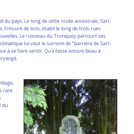
d du pays. Le long de cette route ancestrale, Sart-
 Entouré de bois, établi le long de trois rues
 nouvelles. Le ruisseau du Tronquoy parcourt ses
 climatique lui vaut le surnom de “barrière de Sart-
nce à se faire sentir. Qu’il fasse encore beau à
enneigé.
llage,
s rare
e
R du