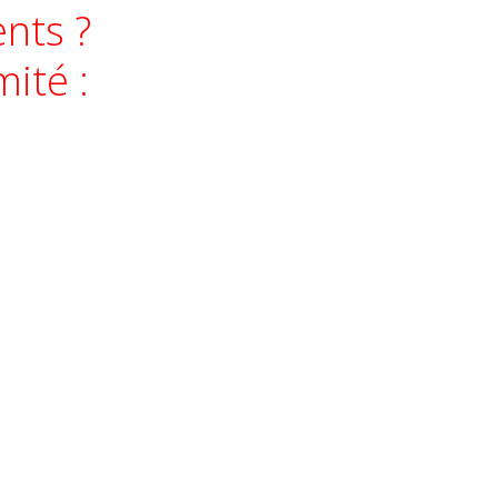
nts ?
ité :