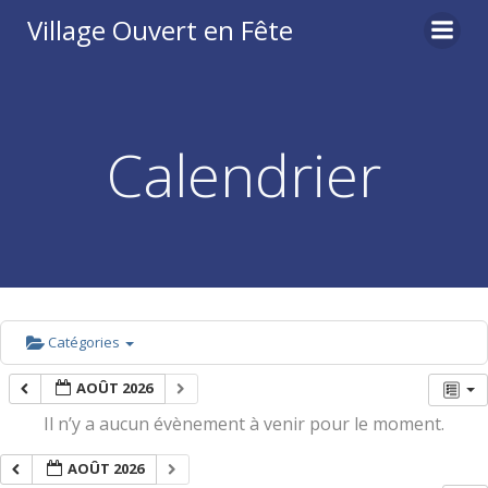
Aller
Village Ouvert en Fête
au
contenu
Calendrier
Catégories
AOÛT 2026
Il n’y a aucun évènement à venir pour le moment.
AOÛT 2026