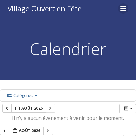
Aller
Village Ouvert en Fête
au
contenu
Calendrier
Catégories
AOÛT 2026
Il n’y a aucun évènement à venir pour le moment.
AOÛT 2026