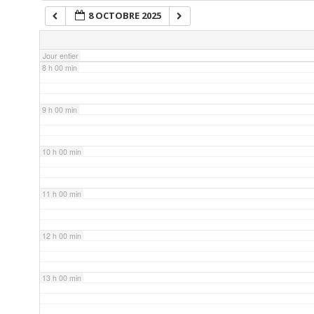
8 OCTOBRE 2025
7 h 00 min
Jour entier
8 h 00 min
9 h 00 min
10 h 00 min
11 h 00 min
12 h 00 min
13 h 00 min