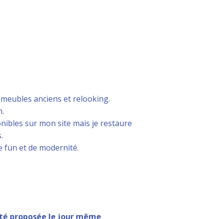
e meubles anciens et relooking.
m.
nibles sur mon site mais je restaure
.
e fun et de modernité.
vité proposée le jour même