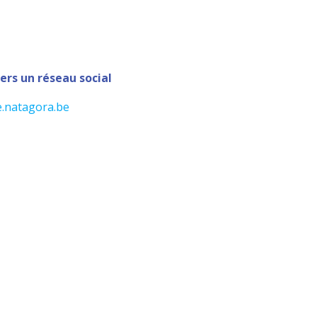
vers un réseau social
e.natagora.be